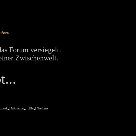
chive
das Forum versiegelt.
einer Zwischenwelt.
...
nbank
|
Mitglieder
|
Hilfe
|
Suchen