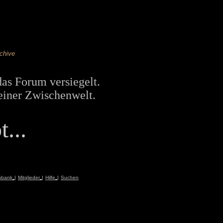
chive
das Forum versiegelt.
einer Zwischenwelt.
...
nbank
|
Mitglieder
|
Hilfe
|
Suchen