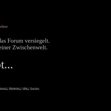
chive
das Forum versiegelt.
einer Zwischenwelt.
...
nbank
|
Mitglieder
|
Hilfe
|
Suchen